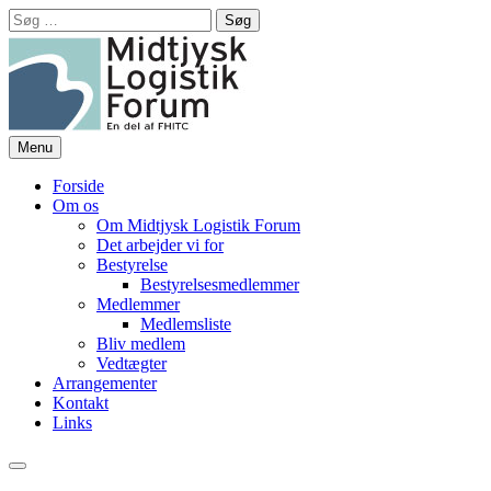
Hop
Søg
til
efter:
indhold
Menu
Midtjysk Logistik Forum
En del af FHITC
Forside
Om os
Om Midtjysk Logistik Forum
Det arbejder vi for
Bestyrelse
Bestyrelsesmedlemmer
Medlemmer
Medlemsliste
Bliv medlem
Vedtægter
Arrangementer
Kontakt
Links
Søg